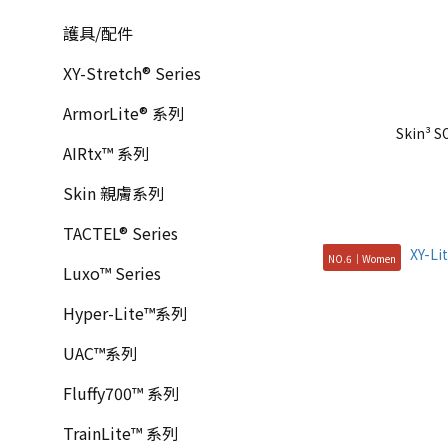
護具/配件
XY-Stretch® Series
ArmorLite® 系列
Skin³ S
AIRtx™ 系列
Skin 親膚系列
TACTEL® Series
NO.6｜Women
Luxo™ Series
Hyper-Lite™系列
UAC™系列
Fluffy700™ 系列
TrainLite™ 系列