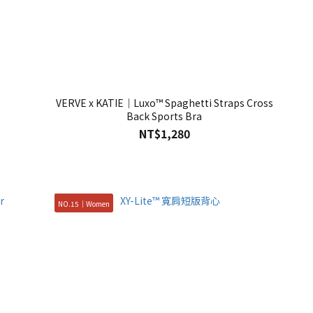
VERVE x KATIE｜Luxo™ Spaghetti Straps Cross
Back Sports Bra
NT$1,280
NO.15｜Women