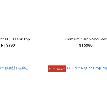
ch® POLO Tank Top
Premium™ Drop-Shoulder
NT$790
NT$980
NO.7｜Women