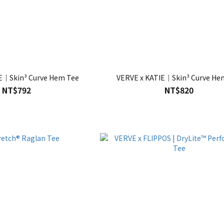
E｜Skin³ Curve Hem Tee
VERVE x KATIE｜Skin³ Curve He
NT$792
NT$820