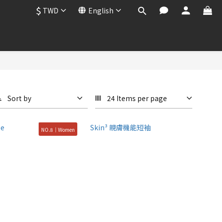
$
TWD
English
Sort by
24 Items per page
NO.8｜Women