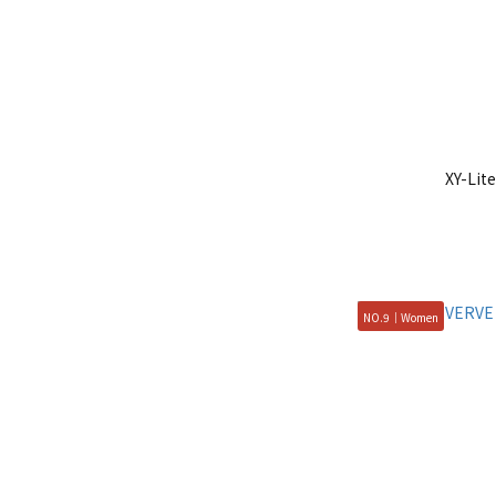
XY-L
NO.9｜Women