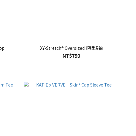
op
XY-Stretch® Oversized 短版短袖
NT$790