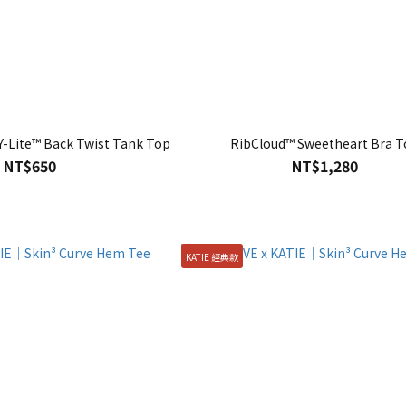
-Lite™ Back Twist Tank Top
RibCloud™ Sweetheart Bra T
NT$650
NT$1,280
KATIE 經典款