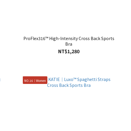
ProFlex316™ High-Intensity Cross Back Sports
Bra
NT$1,280
NO.16｜Women