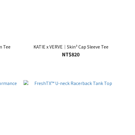
m Tee
KATIE x VERVE｜Skin³ Cap Sleeve Tee
NT$820