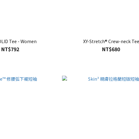
OLID Tee - Women
XY-Stretch® Crew-neck Te
NT$792
NT$680