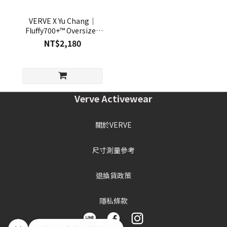
VERVE X Yu Chang｜
Fluffy700+™ Oversized
Hoodie
NT$2,180
Verve Activewear
關於VERVE
尺寸測量參考
退換貨政策
隱私條款