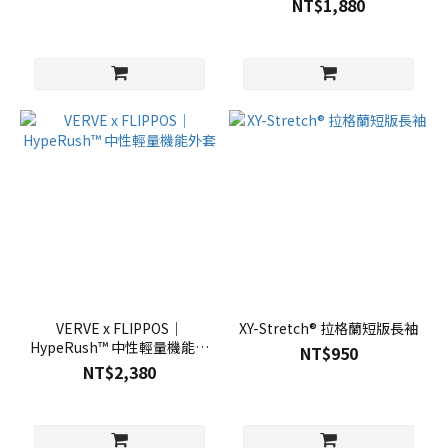
NT$1,880
VERVE x FLIPPOS｜
XY-Stretch® 拉格蘭短版長袖
HypeRush™ 中性輕量機能外
NT$950
套
NT$2,380