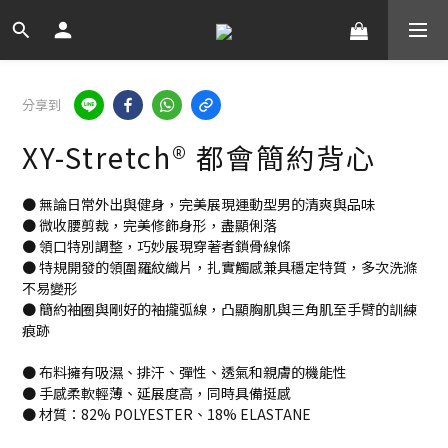
分享到
XY-Stretch® 都會簡約背心
● 無論日常外出與健身，完美展現運動型男的清爽與品味
● 微收腰剪裁，完美修飾身形，盡顯俐落
● 領口特別調整，巧妙展現穿著者鎖骨線條
● 特規開發的領圍羅紋織片，扎實觸感兼具穩定特質，多次洗滌
不易變形
● 簡約袖圈與剛好的袖攏弧線，凸顯胸肌與三角肌至手臂的訓練
痕跡
● 布料擁有吸濕、排汗、彈性、透氣和親膚的機能性
● 手感柔軟輕薄、延展度高，同時具備挺感
● 材質：82% POLYESTER、18% ELASTANE