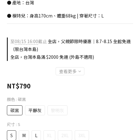
● 產地：台灣
● 模特兒：身高170cm、體重68kg | 穿著尺寸：L
至
08/15 16:00
截止
全店，父親節限時優惠｜8.7-8.15 全館免運
（限台灣本島)
全店，台灣本島滿 $2000 免運 (外島不適用)
查看更多
NT$790
顏色
: 碳黑
碳黑
平靜灰
黎明灰
尺寸
: S
S
M
L
XL
2XL
3XL