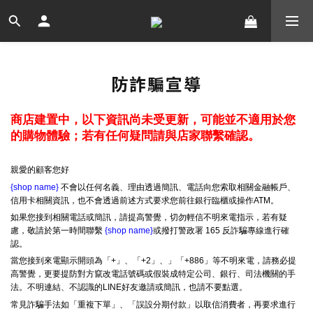
防詐騙宣導
商店建置中，以下資訊尚未受更新，可能並不適用於您
的購物體驗；若有任何疑問請與店家聯繫確認。
親愛的顧客您好
{shop name}
不會以任何名義、理由透過簡訊、電話向您索取相關金融帳戶、
信用卡相關資訊，也不會透過前述方式要求您前往銀行臨櫃或操作ATM。
如果您接到相關電話或簡訊，請提高警覺，切勿輕信不明來電指示，若有疑
慮，敬請於第一時間聯繫
{shop name}
或撥打警政署 165 反詐騙專線進行確
認。
當您接到來電顯示開頭為「+」、「+2」、」「+886」等不明來電，請務必提
高警覺，更要提防對方竄改電話號碼或假裝成特定公司、銀行、司法機關的手
法。不明連結、不認識的LINE好友邀請或簡訊，也請不要點選。
常見詐騙手法如「重複下單」、「誤設分期付款」以取信消費者，再要求進行