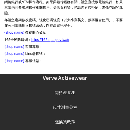
網路銀行或ATM操作流程。如果與銀行帳務有關，請您直接致電給銀行，如果
來電內容要求您操作相關帳戶、提供資料等，也請您直接拒絕，降低詐騙的風
險。
亦請您定期修改密碼、強化密碼強度（以大小寫英文、數字混合使用）、不要
在公用電腦輸入帳號密碼，以提高資訊安全。
{shop name}
敬祝順心如意
165全民防騙網：
https://165.npa.gov.tw/#/
{shop name}
客服專線：
{shop name}
Line@帳號：
{shop name}
客服信箱：
Verve Activewear
關於VERVE
尺寸測量參考
退換貨政策