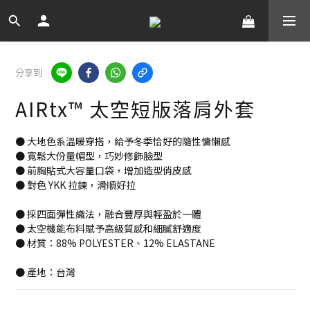
分享到
AIRtx™ 太空短版落肩外套
● 大地色系溫暖穿搭，給予冬季恰好的隨性慵懶感
● 寬鬆大份量帽型，巧妙修飾臉型
● 前胸貼式大容量口袋，增加造型俏皮感
● 對色 YKK 拉鍊，滑順好拉
● 採四面彈性織法，融合豐厚與輕盈於一體
● 太空機能布料賦予高級質感和細膩舒適度
● 材質：88% POLYESTER、12% ELASTANE
● 產地：台灣