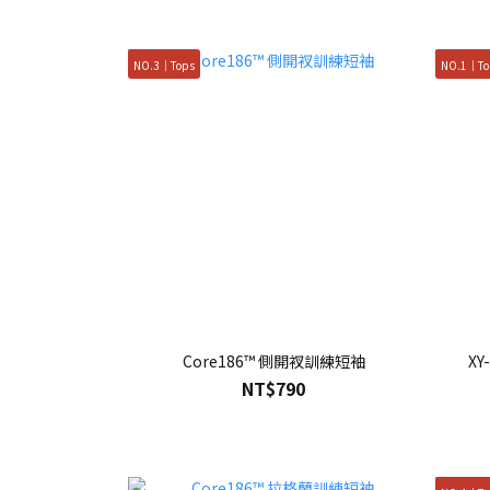
NO.3｜Tops
NO.1｜To
Core186™ 側開衩訓練短袖
XY
NT$790