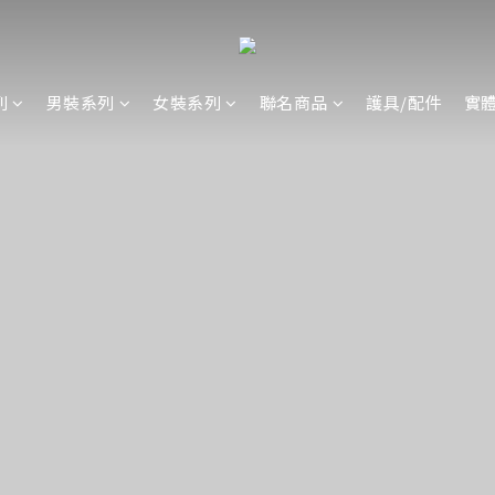
列
男裝系列
女裝系列
聯名商品
護具/配件
實