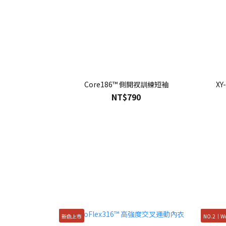
Core186™ 側開衩訓練短袖
XY
NT$790
新色上市
NO.2｜W