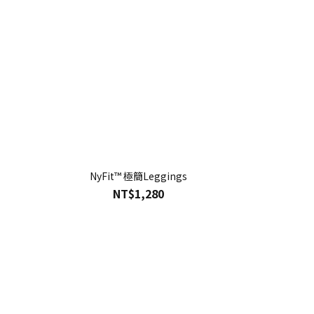
NyFit™ 極簡Leggings
NT$1,280