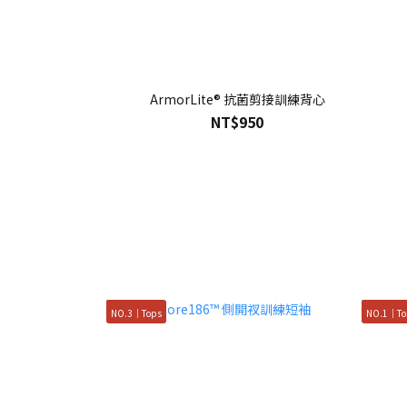
ArmorLite® 抗菌剪接訓練背心
NT$950
NO.3｜Tops
NO.1｜To