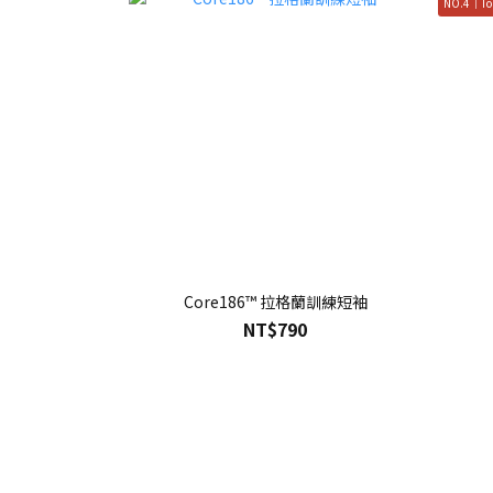
NO.4｜To
Core186™ 拉格蘭訓練短袖
NT$790