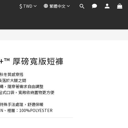
$
TWD
繁體中文
立即購買
00+™ 厚磅寬版短褲
予秋冬質感穿搭
長落於大腿之間
抽繩，隨穿著需求自由調整
方貼式口袋，寬敞收納置物更方便
圈特殊手法處理，舒適保暖
N、裡層：100%POLYESTER