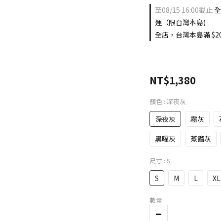
至
08/15 16:00
截止
全
運（限台灣本島)
全店，台灣本島滿 $20
NT$1,380
顏色
: 深夜灰
深夜灰
霧灰
黑曜灰
蒸餾灰
尺寸
: S
S
M
L
XL
數量