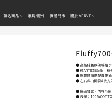
聯名商品
護具/配件
實體門市
關於 VERVE
Fluffy7
● 高級純色厚磅棉給
● 微A字寬鬆版型，褲
● 鬆緊腰頭搭配褲腰
● 左右斜口開袋&後
● 厚磅質感，內裡毛
● 表層：100%COTTO