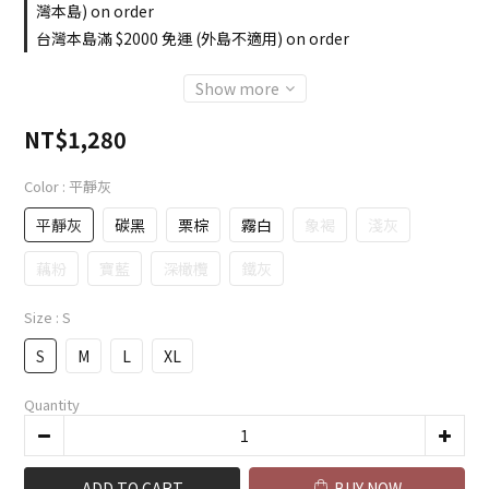
灣本島) on order
台灣本島滿 $2000 免運 (外島不適用) on order
Show more
NT$1,280
Color
: 平靜灰
平靜灰
碳黑
栗棕
霧白
象褐
淺灰
藕粉
寶藍
深橄欖
鐵灰
Size
: S
S
M
L
XL
Quantity
ADD TO CART
BUY NOW