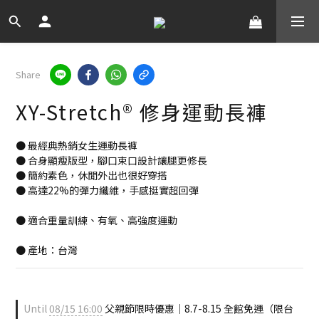
Share
XY-Stretch® 修身運動長褲
● 最經典熱銷女生運動長褲
● 合身顯瘦版型，腳口束口設計讓腿更修長
● 簡約素色，休閒外出也很好穿搭
● 高達22%的彈力纖維，手感挺實超回彈
● 適合重量訓練、有氧、高強度運動
● 產地：台灣
Until
08/15 16:00
父親節限時優惠｜8.7-8.15 全館免運（限台