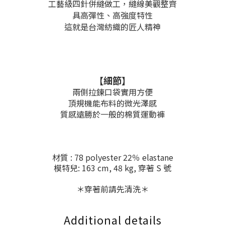
工藝級四針併縫做工，縫線美觀整齊
具高彈性、高強度特性
這就是台灣紡織的匠人精神
【細節
】
兩側拉鍊口袋實用方便
頂規機能布料的微光澤感
質感遠勝於一般的棉質運動褲
材質 : 78 polyester 22％ elastane
模特兒: 163 cm, 48 kg, 穿著 S 號
＊穿著前請先清洗＊
Additional details