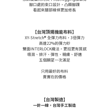
腳口處的束口設計，凸顯腳踝
看起來腿部線條更加修長
【台灣頂規機能布料】
XY-Stretch® 全彈力布料，3倍彈力
高達22%的彈力紗
雙面INTERLOCK織法，更挺更有質感
吸濕、排汗、彈性、親膚、舒適
五個願望一次滿足
只用最好的布料
賣實在的價格
【台灣製造】
一針一線，
台灣手工製造