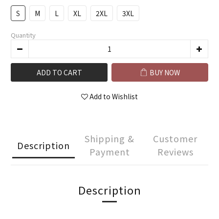
S
M
L
XL
2XL
3XL
Quantity
ADD TO CART
BUY NOW
Add to Wishlist
Shipping &
Customer
Description
Payment
Reviews
Description