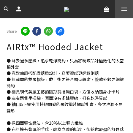
Share
AIRtx™ Hooded Jacket
● 除去過多壓線，追求乾淨簡約，只為將精煉品味極致化的太空
棉外套
● 寬鬆輪廓搭配微落肩設計，穿著體感更輕鬆俐落
● 無裁開的雙層帽版，戴上後更符合頭型輪廓，整體外觀更細緻
簡約
● 極具現代美感工藝的隱形剪接胸口袋，方便收納隨身小卡片
● 左右兩側手插袋，表面沒有多餘壓線，打造乾淨質感
● 袖口&下襬使用特規開發的羅紋織片觸感扎實，多次洗滌不易
變形
● 採四面彈性織法，含10%以上彈力纖維
● 布料擁有豐厚的手感、較為立體的挺度，卻給你輕盈的舒適感