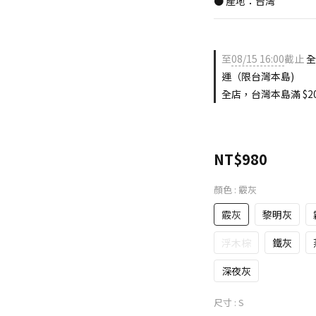
● 產地：台灣
至
08/15 16:00
截止
全
運（限台灣本島)
全店，台灣本島滿 $20
NT$980
顏色
: 霰灰
霰灰
黎明灰
浮木棕
鐵灰
深夜灰
尺寸
: S