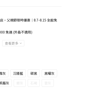
店，父親節限時優惠｜8.7-8.15 全館免
00 免運 (外島不適用)
查看更多
霧灰
沉穩藍
碳黑
黑曜灰
蒸餾灰
銀灰
石褐
雲灰