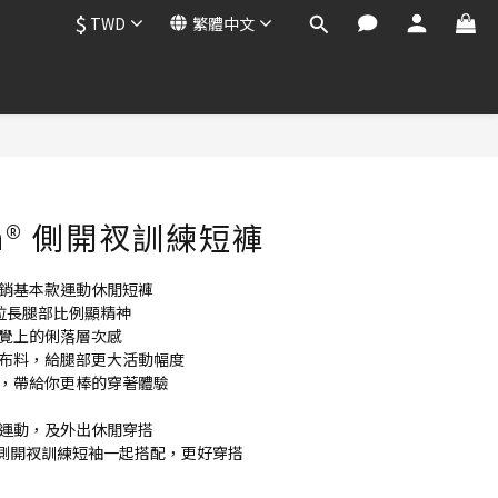
$
TWD
繁體中文
立即購買
tch® 側開衩訓練短褲
熱銷基本款運動休閒短褲
，拉長腿部比例顯精神
視覺上的俐落層次感
展布料，給腿部更大活動幅度
汗，帶給你更棒的穿著體驗
類運動，及外出休閒穿搭
ch® 側開衩訓練短袖一起搭配，更好穿搭