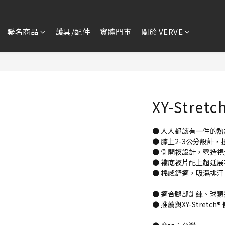
聯名商品
護具/配件
實體門市
關於 VERVE
XY-Stre
● 人人都該有一件的
● 膝上2-3公分設計
● 側開衩設計，營造
● 襠底衩片配上超延
● 棉感舒適，吸濕排
● 適合腿部訓練、球
● 推薦與XY-Stret