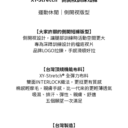
運動休閒｜
側開衩版型
【大家許願的側開短褲版型】
側開衩設計，讓腿部訓練時活動空間更大
專為深蹲訓練設計的檔底衩片
品牌LOGO拉鍊，手感
滑順好拉
【台灣頂規機能布料】
XY-Stretch® 全彈力布料
雙面INTERLOCK織法，更挺更有質感
棉感輕摩毛，親膚手感，比一代來的更輕薄透氣
吸濕、排汗、彈性、親膚、舒適
五個願望一次滿足
【台灣製造】