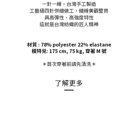
一針一線，台灣手工製造
工藝級四針併縫做工，縫線美觀整齊
具高彈性、高強度特性
這就是台灣紡織的匠人精神
材質 : 78% polyester 22％ elastane
模特兒: 175 cm, 75 kg, 穿著 M 號
＊首次穿著前請先清洗＊
了解更多