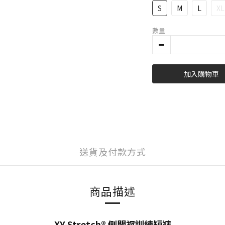
S
M
L
XL
數量
加入購物車
送貨及付款方式
商品描述
XY-Stretch® 側開衩訓練短褲