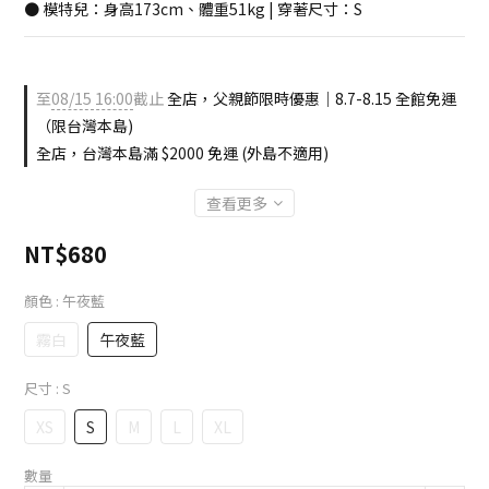
● 模特兒：身高173cm、體重51kg | 穿著尺寸：S
至
08/15 16:00
截止
全店，父親節限時優惠｜8.7-8.15 全館免運
（限台灣本島)
全店，台灣本島滿 $2000 免運 (外島不適用)
查看更多
NT$680
顏色
: 午夜藍
霧白
午夜藍
尺寸
: S
XS
S
M
L
XL
數量