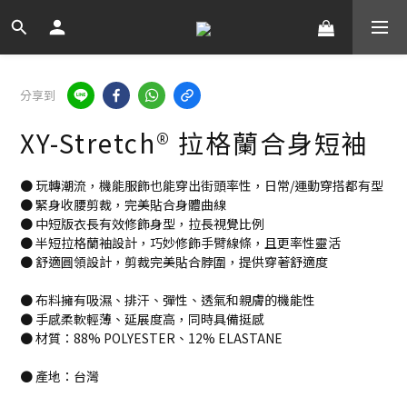
分享到
XY-Stretch® 拉格蘭合身短袖
● 玩轉潮流，機能服飾也能穿出街頭率性，日常/運動穿搭都有型
● 緊身收腰剪裁，完美貼合身體曲線
● 中短版衣長有效修飾身型，拉長視覺比例
● 半短拉格蘭袖設計，巧妙修飾手臂線條，且更率性靈活
● 舒適圓領設計，剪裁完美貼合脖圍，提供穿著舒適度
● 布料擁有吸濕、排汗、彈性、透氣和親膚的機能性
● 手感柔軟輕薄、延展度高，同時具備挺感
● 材質：88% POLYESTER、12% ELASTANE
● 產地：台灣