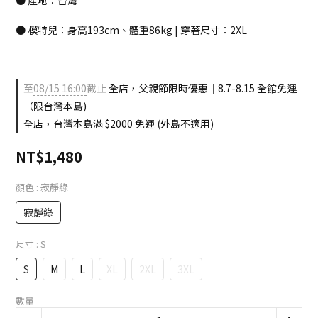
● 產地：台灣
● 模特兒：身高193cm、體重86kg | 穿著尺寸：2XL
至
08/15 16:00
截止
全店，父親節限時優惠｜8.7-8.15 全館免運
（限台灣本島)
全店，台灣本島滿 $2000 免運 (外島不適用)
NT$1,480
顏色
: 寂靜綠
寂靜綠
尺寸
: S
S
M
L
XL
2XL
3XL
數量