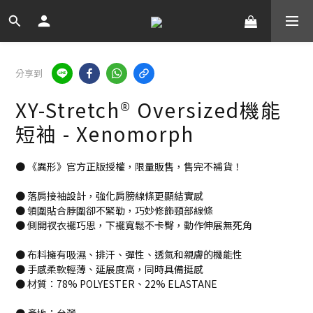
分享到
XY-Stretch® Oversized機能
短袖 - Xenomorph
● 《異形》官方正版授權，限量販售，售完不補貨！
● 落肩接袖設計，強化肩膀線條更顯結實感
● 領圍貼合脖圍卻不緊勒，巧妙修飾頸部線條
● 側開衩衣襬巧思，下襬寬鬆不卡臀，動作伸展無死角
● 布料擁有吸濕、排汗、彈性、透氣和親膚的機能性
● 手感柔軟輕薄、延展度高，同時具備挺感
● 材質：78% POLYESTER、22% ELASTANE