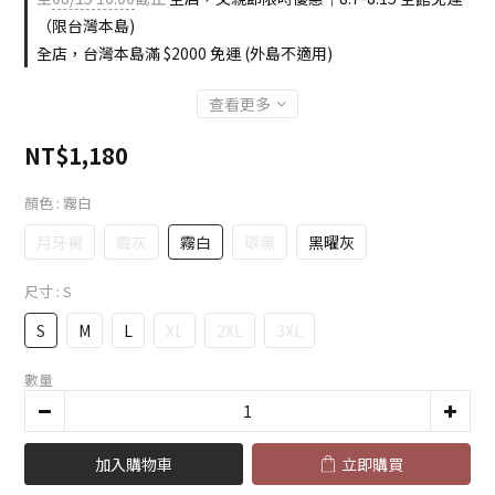
（限台灣本島)
全店，台灣本島滿 $2000 免運 (外島不適用)
查看更多
NT$1,180
顏色
: 霧白
月牙褐
霰灰
霧白
碳黑
黑曜灰
尺寸
: S
S
M
L
XL
2XL
3XL
數量
加入購物車
立即購買