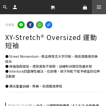
分享到
XY-Stretch® Oversized 運動
短袖
● Street Momentum - 將品牌意念大字印刷，與街頭風格完美
結合
● 接袖落肩版型，透氣寬鬆不侷限，訓練和休閒百搭基本款
● Interlock四面彈性織法，在舒適、排汗快乾下賦予絕佳的拉伸
活動度
● 適合重量訓練、熱舞、街頭風格穿搭
至
08/15 16:00
截止
全店，父親節限時優惠｜8.7-8.15 全館免運