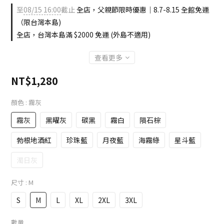
至
08/15 16:00
截止
全店，父親節限時優惠｜8.7-8.15 全館免運
（限台灣本島)
全店，台灣本島滿 $2000 免運 (外島不適用)
查看更多
NT$1,280
顏色
: 霧灰
霧灰
黑曜灰
碳黑
霧白
隕石棕
勃根地酒紅
珍珠藍
月夜藍
海霧綠
星斗藍
濁日灰
尺寸
: M
S
M
L
XL
2XL
3XL
數量