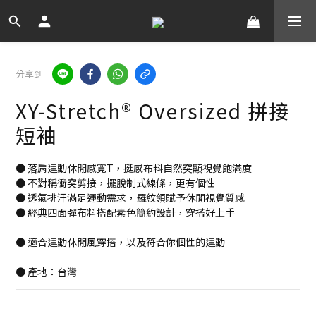
分享到
XY-Stretch® Oversized 拼接
短袖
● 落肩運動休閒感寬T，挺感布料自然突顯視覺飽滿度
● 不對稱衝突剪接，擺脫制式線條，更有個性
● 透氣排汗滿足運動需求，羅紋領賦予休閒視覺質感
● 經典四面彈布料搭配素色簡約設計，穿搭好上手
● 適合運動休閒風穿搭，以及符合你個性的運動
● 產地：台灣