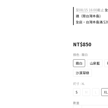
至
08/15 16:00
截止
全
運（限台灣本島)
全店，台灣本島滿 $20
NT$850
顏色
: 霧白
霧白
山泉藍
沙漠草綠
尺寸
: XL
S
M
L
XL
數量