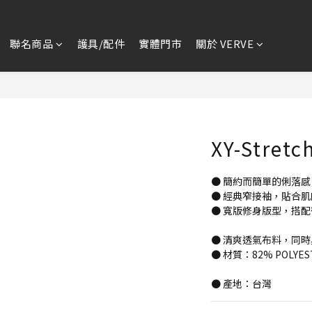
聯名商品
護具/配件
實體門市
關於 VERVE
XY-Stre
● 簡約而簡單的俐落
● 經典窄接袖，貼合
● 寬版修身版型，搭
● 清爽透氣布料，同
● 材質：82% POLYES
● 產地：台灣