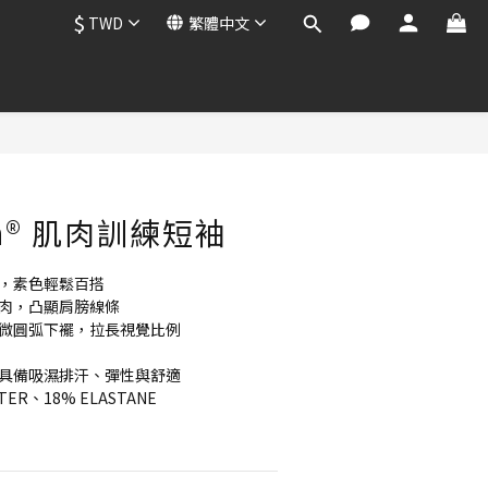
$
TWD
繁體中文
立即購買
tch® 肌肉訓練短袖
感，素色輕鬆百搭
肌肉，凸顯肩膀線條
配微圓弧下襬，拉長視覺比例
時具備吸濕排汗、彈性與舒適
TER、18% ELASTANE