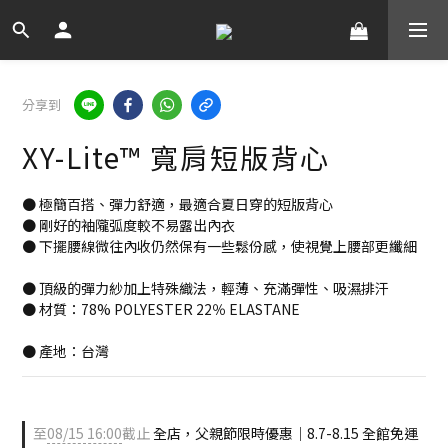
分享到
XY-Lite™ 寬肩短版背心
● 極簡百搭、彈力舒適，最適合夏日穿的短版背心
● 剛好的袖隴弧度較不易露出內衣
● 下擺腰線微往內收仍然保有一些鬆份感，使視覺上腰部更纖細
● 頂級的彈力紗加上特殊織法，輕薄、充滿彈性、吸濕排汗
● 材質：78% POLYESTER 22％ ELASTANE
● 產地：台灣
至
08/15 16:00
截止
全店，父親節限時優惠｜8.7-8.15 全館免運