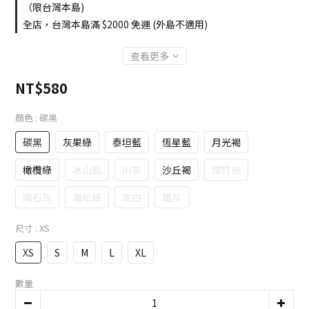
（限台灣本島)
全店，台灣本島滿 $2000 免運 (外島不適用)
查看更多
NT$580
顏色
: 碳黑
碳黑
灰果綠
泰坦藍
恆星藍
月光褐
橄欖綠
冰山藍
川灰
沙丘褐
煤竹棕
隕石灰
海松綠
灰白
鐵灰
尺寸
: XS
XS
S
M
L
XL
數量