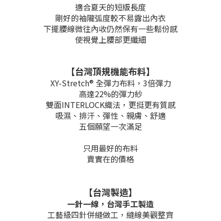
適合夏天的短版長度
剛好的袖隴弧度較不易露出內衣
下擺腰線微往內收仍然保有一些鬆份感
使視覺上腰部更纖細
【台灣頂規機能布料】
XY-Stretch® 全彈力布料，3倍彈力
高達22%的彈力紗
雙面INTERLOCK織法，更挺更有質感
吸濕、排汗、彈性、親膚、舒適
五個願望一次滿足
只用最好的布料
賣實在的價格
【台灣製造】
一針一線，
台灣手工製造
工藝級四針併縫做工，縫線美觀整齊