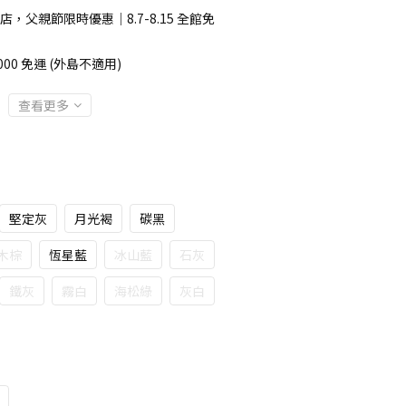
店，父親節限時優惠｜8.7-8.15 全館免
00 免運 (外島不適用)
查看更多
堅定灰
月光褐
碳黑
木棕
恆星藍
冰山藍
石灰
鐵灰
霧白
海松綠
灰白