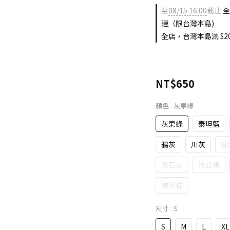
至
08/15 16:00
截止
全
運（限台灣本島)
全店，台灣本島滿 $20
NT$650
顏色
: 灰果綠
灰果綠
泰坦藍
鴉灰
川灰
橡
隕石灰
沙丘褐
煤竹棕
尺寸
: S
S
M
L
XL