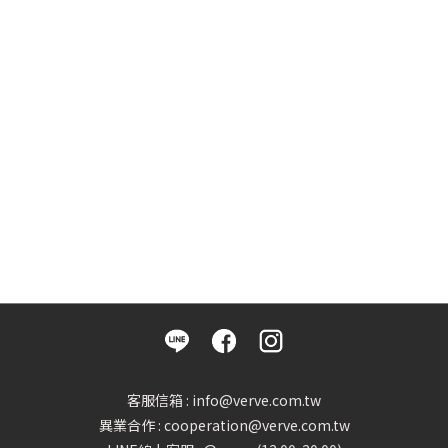
客服信箱 : info@verve.com.tw
異業合作 : cooperation@verve.com.tw