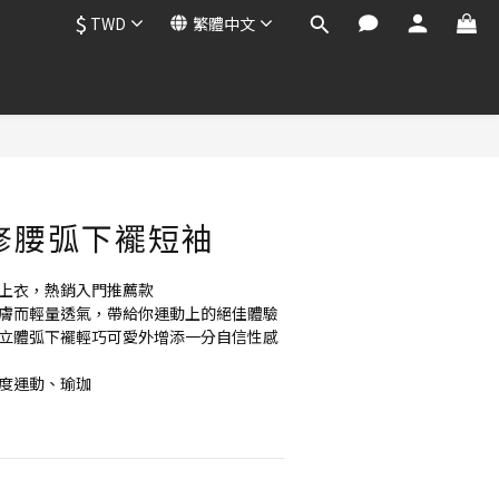
$
TWD
繁體中文
立即購買
e™ 修腰弧下襬短袖
動上衣，熱銷入門推薦款
親膚而輕量透氣，帶給你運動上的絕佳體驗
，立體弧下襬輕巧可愛外增添一分自信性感
強度運動、瑜珈