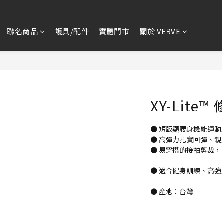
聯名商品
護具/配件
實體門市
關於 VERVE
XY-Lit
● 短版顯腰身機能運
● 高彈力扎實回彈、
● 易穿搭的接袖剪裁
● 適合健身訓練、高
● 產地：台灣