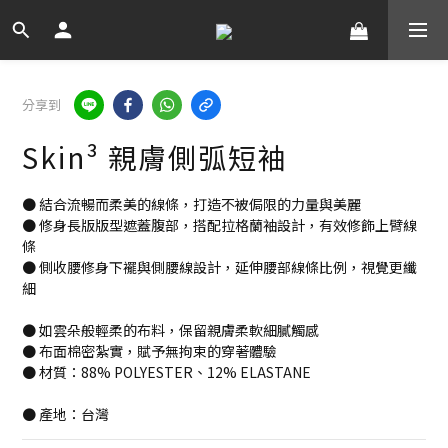
分享到
Skin³ 親膚側弧短袖
● 結合流暢而柔美的線條，打造不被侷限的力量與美麗
● 修身長版版型遮蓋腹部，搭配拉格蘭袖設計，有效修飾上臂線
條
● 側收腰修身下襬與側腰線設計，延伸腰部線條比例，視覺更纖
細
● 如雲朵般輕柔的布料，保留親膚柔軟細膩觸感
● 布面棉密紮實，賦予無拘束的穿著體驗
● 材質：88% POLYESTER、12% ELASTANE
● 產地：台灣