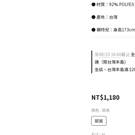
● 材質：92% POLYES
● 產地：台灣
● 模特兒：身高173cm
至
08/15 16:00
截止
全
運（限台灣本島)
全店，台灣本島滿 $20
NT$1,180
顏色
: 碳黑
碳黑
尺寸
: M