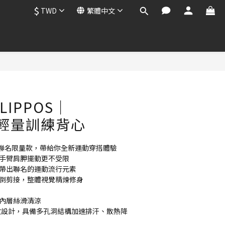
$
TWD
繁體中文
立即購買
FLIPPOS｜
e™ 輕量訓練背心
PPOS 聯名限量款，帶給你全新運動穿搭體驗
的手臂肩胛擺動更不受限
，帶出聯名的運動流行元素
前倒剪接，整體視覺精煉修身
，內層絲滑清涼
織紋設計，具備多孔洞結構加速排汗、散熱降