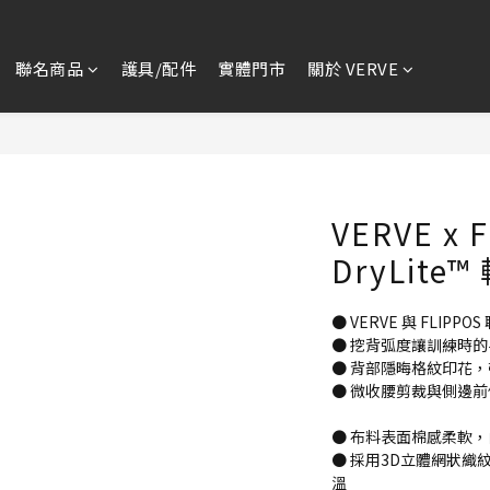
聯名商品
護具/配件
實體門市
關於 VERVE
VERVE x 
DryLit
● VERVE 與 FLI
● 挖背弧度讓訓練時
● 背部隱晦格紋印花
● 微收腰剪裁與側邊
● 布料表面棉感柔軟
● 採用3D立體網狀
溫