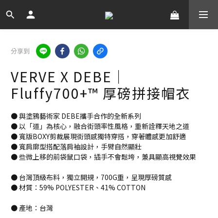
分享到
VERVE X DEBE｜
Fluffy700+™ 厚磅拼接帽衣
● 與塗鴉藝術家 DEBE攜手合作的全新系列
● 以「道」為核心，融合街頭率性風格，重新詮釋天地之道
● 寬版BOXY剪裁展現街頭感獨特穿搭，穿著體感更加舒適
● 寬肩廓型搭配落肩袖設計，手臂自然顯壯
● 些微上移的前袋鼠口袋，插手不會鬆垮，兼具顯高視覺效果
● 台灣頂級布料，獨立開規，700G重，呈現厚磅質感
● 材質：59% POLYESTER、41% COTTON
● 產地：台灣