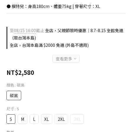
● 模特兒：身高180cm、體重75kg | 穿著尺寸：XL
至
08/15 16:00
截止
全店，父親節限時優惠｜8.7-8.15 全館免運
（限台灣本島)
全店，台灣本島滿 $2000 免運 (外島不適用)
查看更多
NT$2,580
顏色
: 碳黑
碳黑
尺寸
: S
S
M
L
XL
2XL
3XL