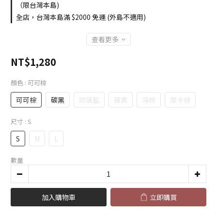
（限台灣本島)
全店，台灣本島滿 $2000 免運 (外島不適用)
查看更多
NT$1,280
顏色
: 可可棕
可可棕
碳黑
琉璃藍
藤紫
深棕
摩卡棕
尺寸
: S
S
M
L
數量
加入購物車
立即購買