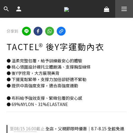
分享到
TACTEL® 後Y字運動內衣
● 溫柔完整包覆，給予訓練最安心的體驗
● 桃心領圍設計襯托立體飽滿、支撐胸型線條
● 後Y字挖背，大方展現美背
● 下擺寬鬆緊帶，支撐力加倍卻舒適不緊勒
● 提供中高強度支撐，適合高強度運動
● 布料給予強效支撐、緊緻包覆的安心感
● 69%NYLON、31%ELASTANE
至
08/15 16:00
截止
全店，父親節限時優惠｜8.7-8.15 全館免運