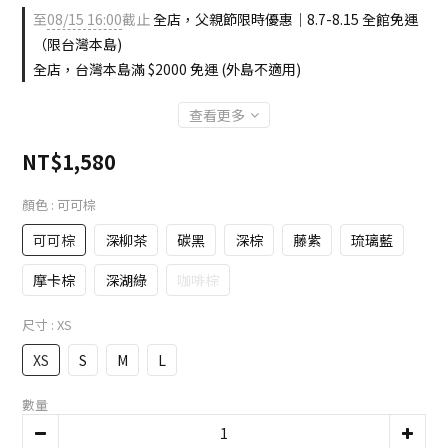
至
08/15 16:00
截止
全店，父親節限時優惠｜8.7-8.15 全館免運
（限台灣本島)
全店，台灣本島滿 $2000 免運 (外島不適用)
查看更多
NT$1,580
顏色
: 可可棕
可可棕
深柳茶
碳黑
深棕
藤紫
琉璃藍
摩卡棕
深湖綠
咖啡棕
尺寸
: XS
XS
S
M
L
數量