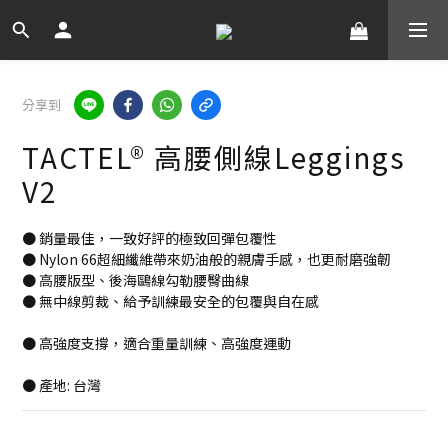
分享到
TACTEL® 高腰側線Leggings
V2
● 銷量最佳，一致好評的極致回彈包覆性
● Nylon 66超細纖維帶來奶油般的親膚手感，也更耐磨強韌
● 高腰版型、後海鷗線勾勒腰臀曲線
● 無中線剪裁、給予訓練最安全的包覆與自在感
● 高強度支撐，適合重量訓練、高強度運動
● 產地: 台灣