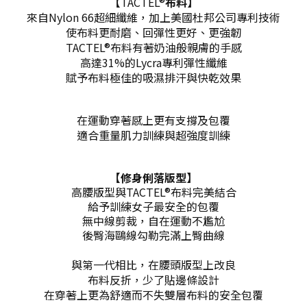
【
TACTEL®
布料】
來自
Nylon 66超細纖維，加上美國杜邦公司專利技術
使布料更耐磨、回彈性更好、更強韌
TACTEL®布料有著奶油般親膚的手感
高達31%的Lycra專利彈性纖維
賦予布料極佳的吸濕排汗與快乾效果
在運動穿著感上更有支撐及包覆
適合重量肌力訓練與超強度訓練
【修身俐落版型】
高腰版型與TACTEL®布料完美結合
給予訓練女子最安全的包覆
無中線剪裁，自在運動不尷尬
後臀海鷗線勾勒完滿上臀曲線
與第一代相比，在腰頭版型上改良
布料反折，少了貼邊條設計
在穿著上更為舒適而不失雙層布料的安全包覆