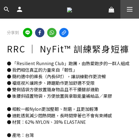
分享到
RRC ｜ NyFit™ 訓練緊身短褲
● 「Resilient Running Club」跑團，由熱愛跑步的一群人組成
● 我們相信真正的力量來自「韌性」
● 簡約適中的褲長（內長6吋），讓訓練動作更流暢
● 襠底衩片讓跨步、蹲踞動作更加舒適不受限
● 雙側插袋方便放置隨身物品且不干擾腿部運動
● 後腰斜插置物袋，方便放置與拿取能量補給品／果膠
● 相較一般Nylon更加堅韌、耐磨，且更加輕薄
● 速乾透氣減少悶熱問題，長時間穿著也不會有束縛感
● 材質：62% NYLON、38% ELASTANE
● 產地：台灣