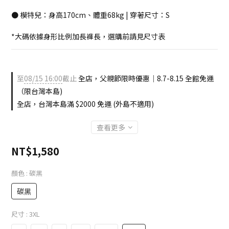
● 模特兒：身高170cm、體重68kg | 穿著尺寸：S
*大碼依據身形比例加長褲長，選購前請見尺寸表
至
08/15 16:00
截止
全店，父親節限時優惠｜8.7-8.15 全館免運
（限台灣本島)
全店，台灣本島滿 $2000 免運 (外島不適用)
查看更多
NT$1,580
顏色
: 碳黑
碳黑
尺寸
: 3XL