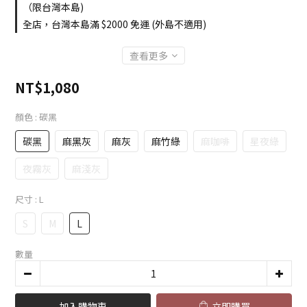
（限台灣本島)
全店，台灣本島滿 $2000 免運 (外島不適用)
查看更多
NT$1,080
顏色
: 碳黑
碳黑
麻黑灰
麻灰
麻竹綠
麻咖啡
星夜綠
夜霧灰
麻淺灰
尺寸
: L
S
M
L
數量
加入購物車
立即購買