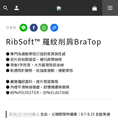
分享到
RibSoft™ 羅紋削肩BraTop
● 專門為運動穿搭打造的氣質與性感
● 前片採削肩版型，襯托肩臂線條
● 背後Y字挖背，⼤⽅展現背部⾝線
● 較適⽤於靜態、低強度運動、運動穿搭
● 嚴選羅紋面料，提升質感風格
● 內裡平滑無接縫處，舒適親膚無摩擦
● 80%POLYESTER、20%ELASTANE
至
08/15 16:00
截止
全店，父親節限時優惠｜8.7-8.15 全館免運