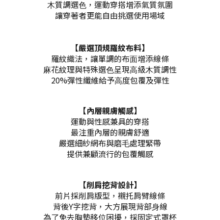
⽊質調選⾊，運動穿搭增添氣質氛圍
讓穿著者更能⾃由挑選使⽤場域
【
嚴選頂規羅紋布料
】
羅紋織法，讓單調的布⾯增添線條
⿇花紋理與特殊選⾊呈現⾼級⽊質調性
20%彈性纖維給予⾼度包覆及彈性
【
內層親膚觸感
】
運動與性感兼具的穿搭
最注重內層的親膚舒適
嚴選細紗網布與磨⽑處理緊帶
提供兼顧流⾏的包覆觸感
【
削肩挖背設計
】
前片採削肩版型，襯托肩臂線條
背後Y字挖背，⼤⽅展現背部⾝線
為了免去胸墊移位困擾，採固定式罩杯