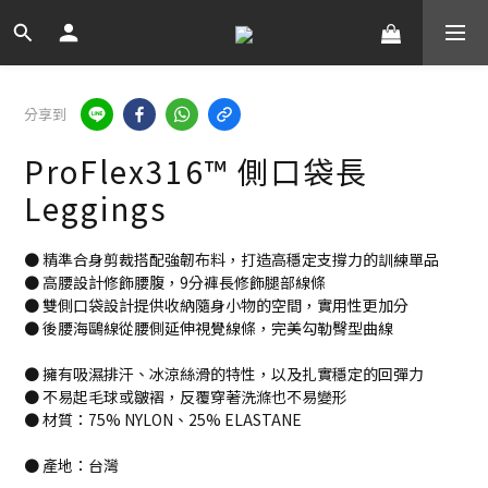
分享到
ProFlex316™ 側口袋長
Leggings
● 精準合身剪裁搭配強韌布料，打造高穩定支撐力的訓練單品
● 高腰設計修飾腰腹，9分褲長修飾腿部線條
● 雙側口袋設計提供收納隨身小物的空間，實用性更加分
● 後腰海鷗線從腰側延伸視覺線條，完美勾勒臀型曲線
● 擁有吸濕排汗、冰涼絲滑的特性，以及扎實穩定的回彈力
● 不易起毛球或皺褶，反覆穿著洗滌也不易變形
● 材質：75% NYLON、25% ELASTANE
● 產地：台灣