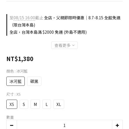
至
08/15 16:00
截止
全店，父親節限時優惠｜8.7-8.15 全館免運
（限台灣本島)
全店，台灣本島滿 $2000 免運 (外島不適用)
查看更多
NT$1,380
顏色
: 冰河藍
冰河藍
碳黑
尺寸
: XS
XS
S
M
L
XL
數量