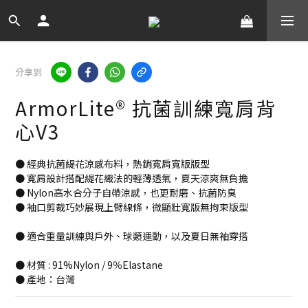
分享到
ArmorLite® 抗菌訓練寬肩背
心V3
● 經典抗菌緹花涼感布料，熱銷寬肩寬版版型
● 寬肩設計搭配緹花織法的輕薄透氣，夏天涼爽無負擔
● Nylon高水合分子自帶涼感，也更耐磨、抗菌防臭
● 袖口剪裁巧妙展現上臂線條，微顯壯寬版無拘束版型
● 適合重量訓練與戶外、球類運動，以及夏日無袖穿搭
● 材質 : 91%Nylon / 9％Elastane
● 產地：台灣