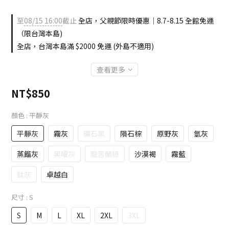
至
08/15 16:00
截止
全店，父親節限時優惠｜8.7-8.15 全館免運
（限台灣本島)
全店，台灣本島滿 $2000 免運 (外島不適用)
查看更多
NT$850
顏色
: 平靜灰
平靜灰
霧灰
礦石黑
隕石棕
原野灰
氫灰
蒸餾灰
黑曜灰
龍舌蘭綠
沙漠褐
霧藍
鈦灰
卓越白
尺寸
: S
S
M
L
XL
2XL
3XL