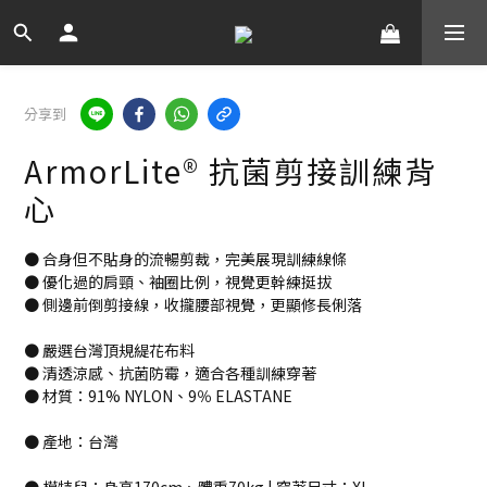
分享到
ArmorLite® 抗菌剪接訓練背
心
● 合身但不貼身的流暢剪裁，完美展現訓練線條
● 優化過的肩頸、袖圈比例，視覺更幹練挺拔
● 側邊前倒剪接線，收攏腰部視覺，更顯修長俐落
● 嚴選台灣頂規緹花布料
● 清透涼感、抗菌防霉，適合各種訓練穿著
● 材質：91% NYLON、9％ ELASTANE
● 產地：台灣