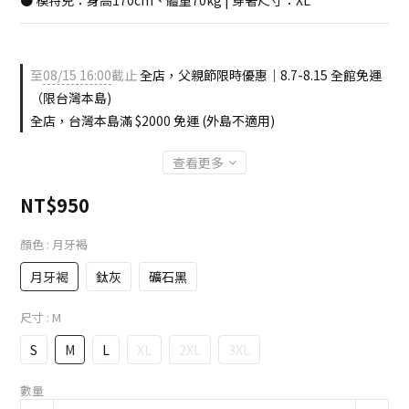
● 模特兒：身高170cm、體重70kg | 穿著尺寸：XL
至
08/15 16:00
截止
全店，父親節限時優惠｜8.7-8.15 全館免運
（限台灣本島)
全店，台灣本島滿 $2000 免運 (外島不適用)
查看更多
NT$950
顏色
: 月牙褐
月牙褐
鈦灰
礦石黑
尺寸
: M
S
M
L
XL
2XL
3XL
數量