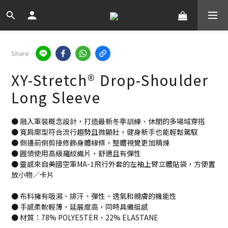
Share
XY-Stretch® Drop-Shoulder
Long Sleeve
● 融入軍裝概念設計，打造最新冬季訓練、休閒的多場域穿搭
● 寬肩廓型符合流行趨勢且微顯壯，健身新手也能輕鬆駕馭
● 側邊前倒剪接修飾身體線條，整體視覺更加精煉
● 圓領使用高級羅紋織片，舒適且有彈性
● 靈感來自美國空軍MA-1飛行外套的左袖上臂立體貼袋，方便置
放小物／卡片
● 布料擁有吸濕、排汗、彈性、透氣和親膚的機能性
● 手感柔軟輕薄、延展度高，同時具備挺感
● 材質：78% POLYESTER、22% ELASTANE