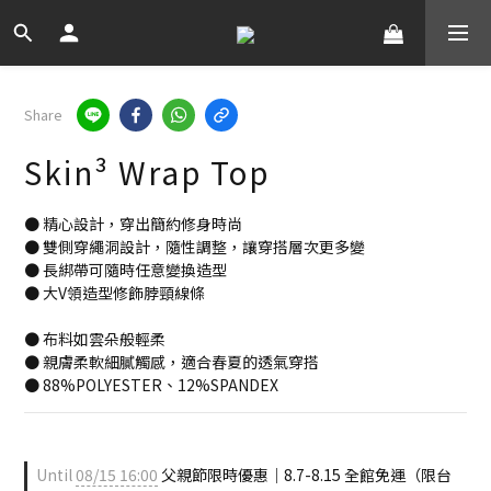
Share
Skin³ Wrap Top
● 精心設計，穿出簡約修身時尚
● 雙側穿繩洞設計，隨性調整，讓穿搭層次更多變
● 長綁帶可隨時任意變換造型
● 大V領造型修飾脖頸線條
● 布料如雲朵般輕柔
● 親膚柔軟細膩觸感，適合春夏的透氣穿搭
● 88%POLYESTER、12%SPANDEX
Until
08/15 16:00
父親節限時優惠｜8.7-8.15 全館免運（限台