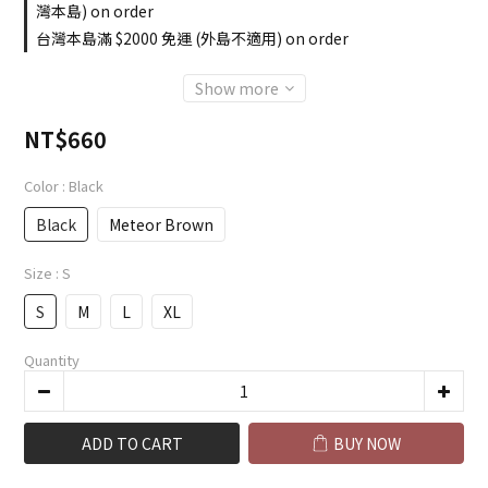
灣本島) on order
台灣本島滿 $2000 免運 (外島不適用) on order
Show more
NT$660
Color
: Black
Black
Meteor Brown
Size
: S
S
M
L
XL
Quantity
ADD TO CART
BUY NOW