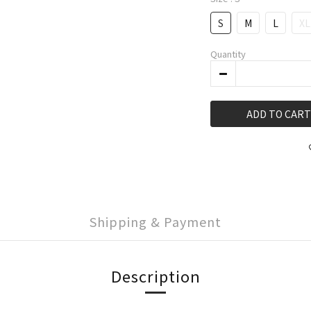
S
M
L
XL
Quantity
ADD TO CART
Shipping & Payment
Description