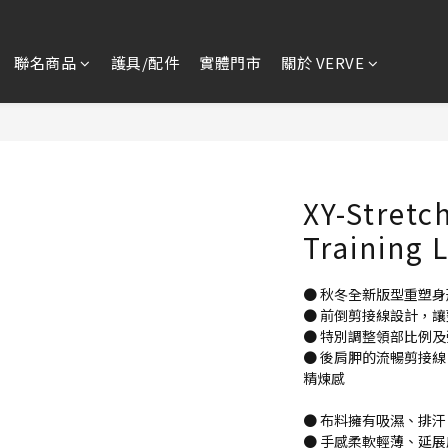
聯名商品
護具/配件
實體門市
關於 VERVE
XY-Stretc
Training 
● 秋冬全新版型重塑
● 前倒剪接線設計，
● 特別調整領部比例
● 後肩胛的流暢剪接
精煉感
● 布料擁有吸濕、排
● 手感柔軟輕薄、延