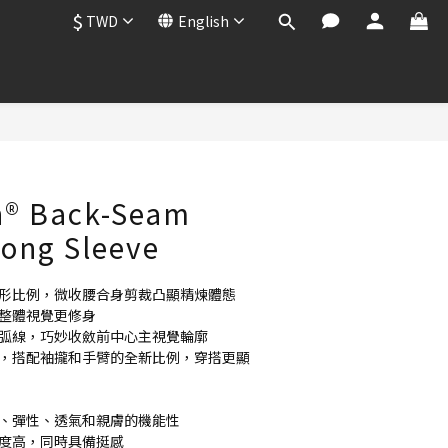
$
TWD
English
BUY NOW
h® Back-Seam
Long Sleeve
身形比例，微收腰合身剪裁凸顯精煉體態
讓整體視覺更修身
及弧線，巧妙收斂前中心主視覺輪廓
線，搭配袖攏和手臂的全新比例，穿搭更顯
汗、彈性、透氣和親膚的機能性
展度高，同時具備挺感