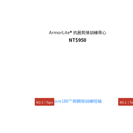
ArmorLite® 抗菌剪接訓練背心
NT$950
NO.3｜Tops
NO.1｜To