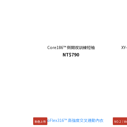
Core186™ 側開衩訓練短袖
XY
NT$790
新色上市
NO.2｜W