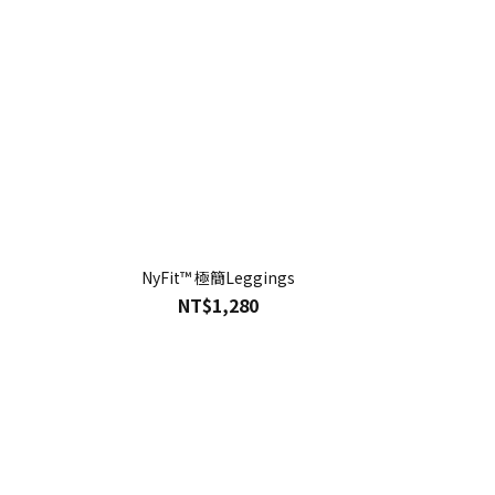
NyFit™ 極簡Leggings
NT$1,280