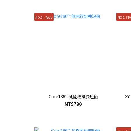
NO.3｜Tops
NO.1｜To
Core186™ 側開衩訓練短袖
XY
NT$790