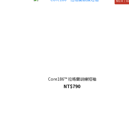
NO.4｜To
Core186™ 拉格蘭訓練短袖
NT$790