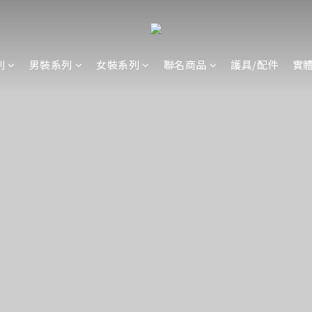
列
男裝系列
女裝系列
聯名商品
護具/配件
實