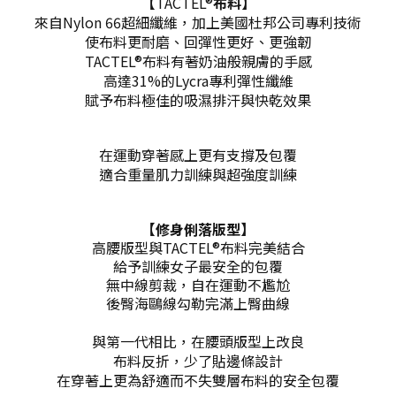
【
TACTEL®
布料】
來自
Nylon 66超細纖維，加上美國杜邦公司專利技術
使布料更耐磨、回彈性更好、更強韌
TACTEL®布料有著奶油般親膚的手感
高達31%的Lycra專利彈性纖維
賦予布料極佳的吸濕排汗與快乾效果
在運動穿著感上更有支撐及包覆
適合重量肌力訓練與超強度訓練
【修身俐落版型】
高腰版型與TACTEL®布料完美結合
給予訓練女子最安全的包覆
無中線剪裁，自在運動不尷尬
後臀海鷗線勾勒完滿上臀曲線
與第一代相比，在腰頭版型上改良
布料反折，少了貼邊條設計
在穿著上更為舒適而不失雙層布料的安全包覆