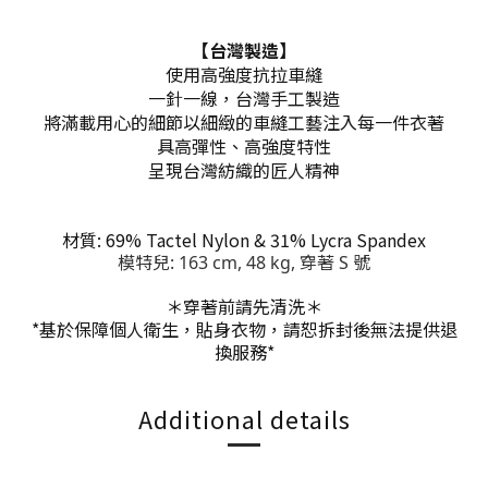
【台灣製造】
使用高強度抗拉車縫
一針一線，台灣手工製造
將滿載用心的細節以細緻的車縫工藝注入每一件衣著
具高彈性、高強度特性
呈現台灣紡織的匠人精神
材質: 69% Tactel Nylon & 31% Lycra Spandex
模特兒: 163 cm, 48 kg, 穿著 S 號
＊穿著前請先清洗＊
*基於保障個人衛生，貼身衣物，請恕拆封後無法提供退
換服務
*
Additional details