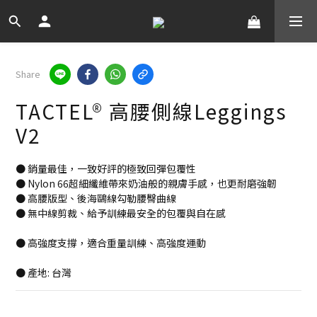
Share
TACTEL® 高腰側線Leggings
V2
● 銷量最佳，一致好評的極致回彈包覆性
● Nylon 66超細纖維帶來奶油般的親膚手感，也更耐磨強韌
● 高腰版型、後海鷗線勾勒腰臀曲線
● 無中線剪裁、給予訓練最安全的包覆與自在感
● 高強度支撐，適合重量訓練、高強度運動
● 產地: 台灣