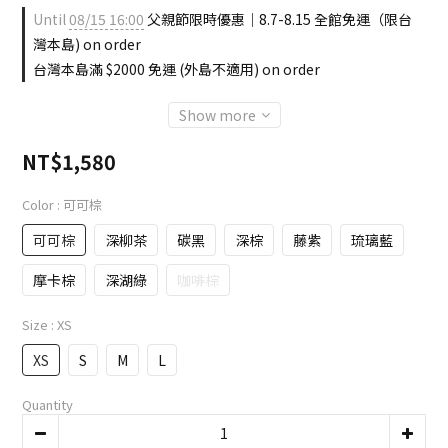
Until
08/15 16:00
父親節限時優惠｜8.7-8.15 全館免運（限台
灣本島) on order
台灣本島滿 $2000 免運 (外島不適用) on order
Show more
NT$1,580
Color
: 可可棕
可可棕
深柳茶
碳黑
深棕
藤紫
琉璃藍
摩卡棕
深湖綠
咖啡棕
Size
: XS
XS
S
M
L
Quantity