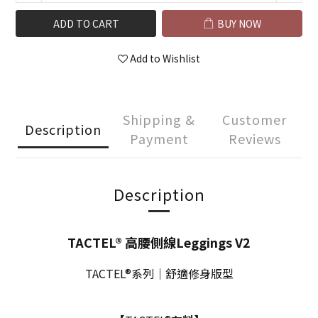
ADD TO CART
BUY NOW
Add to Wishlist
Shipping &
Customer
Description
Payment
Reviews
Description
TACTEL® 高腰側線Leggings V2
TACTEL®系列｜舒適修身版型