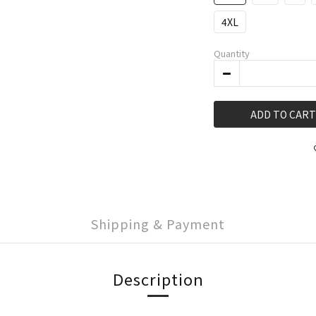
4XL
Quantity
ADD TO CART
Shipping & Payment
Description