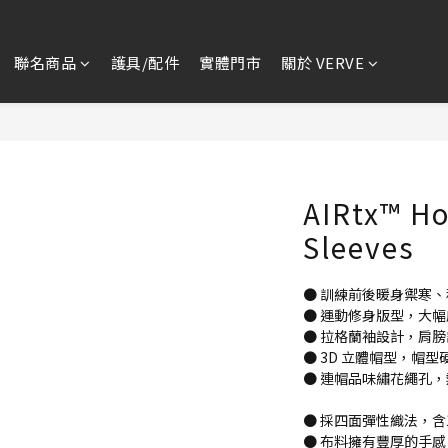
聯名商品
護具/配件
實體門市
關於 VERVE
AIRtx™ H
Sleeves
● 訓練前後暖身禦寒
● 運動修身版型，大
● 拉格蘭袖設計，肩
● 3D 立體帽型，帽
● 連帽品味繡花繩孔
● 採四面彈性織法，含
● 布料擁有豐厚的手