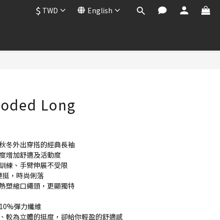
$
TWD
English
BUY NOW
ooded Long
、秋冬外出穿搭的經典長袖
幅度增加舒適及活動度
膀訓練、手臂伸展不受限
型硬挺，時尚俐落
，熱塑縮口繩頭，更顯獨特
10%彈力纖維
感、較為立體的挺度，卻給你輕盈的舒適感