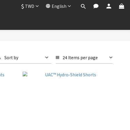
$
TWD
English
Sort by
24 Items per page