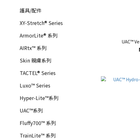
護具/配件
XY-Stretch® Series
ArmorLite® 系列
UAC™ Ve
AIRtx™ 系列
Skin 親膚系列
TACTEL® Series
Luxo™ Series
Hyper-Lite™系列
UAC™系列
Fluffy700™ 系列
TrainLite™ 系列