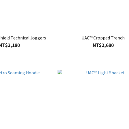
hield Technical Joggers
UAC™ Cropped Trench
NT$2,180
NT$2,680