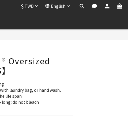
$
TWD
English
BUY NOW
h® Oversized
5】
ng
with laundry bag, or hand wash, 
he life span
 long; do not bleach