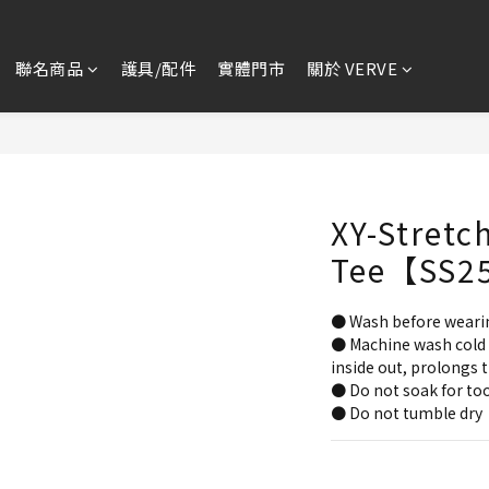
聯名商品
護具/配件
實體門市
關於 VERVE
XY-Stretc
Tee【SS2
● Wash before weari
● Machine wash cold 
inside out, prolongs t
● Do not soak for too
● Do not tumble dry