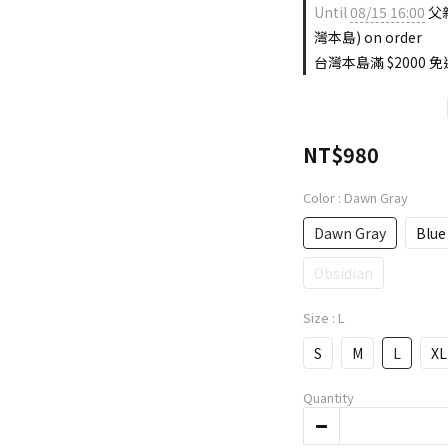
Until
08/15 16:00
父親
灣本島) on order
台灣本島滿 $2000 免運
NT$980
Color
: Dawn Gray
Dawn Gray
Blue
Obsidian
Size
: L
S
M
L
XL
Quantity