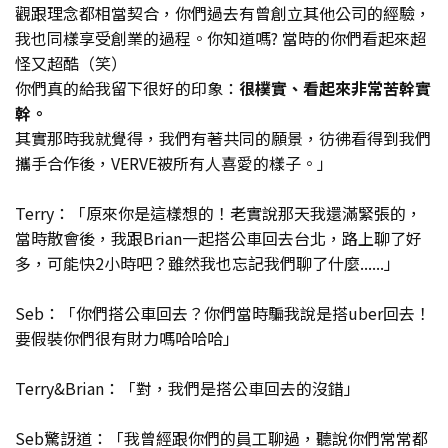
觀跟理念都相當契合，你們過去有曾創立其他公司的經驗，
我也同樣享受創業的過程。你知道嗎? 當時的你們看起來超
怪又超酷（笑）
你們真的給我留下很好的印象：
很樸實、看起來非常苦幹實
幹。
其實那時我就覺得，我們有著共同的願景，彷彿看得到我們
攜手合作後，VERVE被所有人喜愛的樣子。」
Terry：「原來你是這樣想的！老實說那天我還滿緊張的，
當時散會後，我跟Brian一起搭公車回去台北，路上聊了好
多，可能快2小時吧？雖然我也忘記我們聊了什麼......」
Seb：「你們搭公車回去？你們當時騙我說是搭uber回去！
要假裝你們很有財力嗎哈哈哈」
Terry&Brian：「對，我們是搭公車回去的沒錯」
Seb驚訝道：「我曾經跟你們的員工聊過，聽說你們常常都