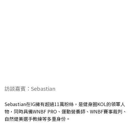
訪談嘉賓：Sebastian
Sebastian在IG擁有超過11萬粉絲，是健身圈KOL的領軍人
物，同時具備WNBF PRO、運動營養師、WNBF賽事裁判、
自然健美選手教練等多重身份。