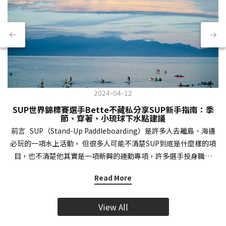
2024-04-12
SUP世界錦標賽選手Bette不藏私分享SUP新手指南：季
節、穿著、小琉球下水點建議
前言 SUP（Stand-Up Paddleboarding）是許多人去離島、海邊
必玩的一項水上活動， 但很多人可能不清楚SUP到底是什麼樣的項
目，也不清楚他其實是一項新興的運動專項，許多選手投身職業
SUP運動，披上台灣戰袍到海外參與競賽！ VERVE特地邀請2023
Read More
年年底剛參加完在泰國舉辦的ICF世界立槳錦標賽的專業選手，同時
也是小琉球SUP職業教練的Bette來跟大家介紹「什麼是SUP？」、
View All
「有沒有季節、穿著的限制？」、對於平常有在健身的VER粉們，
如果對SUP有興趣，可以透過哪些訓練加強身體機能，幫助之後能