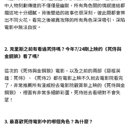
中人物刻劃傳達的不僅僅是幽默，所有角色間的情感連結都
描述地十分細膩，背後塑造的故事也很深刻，彼此間都會擦
出不同火花，看完之後被異攻隊的所有角色深深吸引，深陷
電影中無法自拔。
2. 克里斯之前有看過死侍嗎？今年7/24剛上映的《死侍與
金鋼狼》看了嗎?
這次的《死侍與金鋼狼》電影，以及之前的兩部《惡棍英
雄：死侍》、《死侍2》都在電影上映不久就去電影院看完
了，非常推薦所有漫威粉去電影院觀賞新上映的《死侍與金
鋼狼》，裡面有非常多細節彩蛋，死侍迷去看絕對不會失
望！
3. 最喜歡死侍電影中的哪個角色？為什麼？