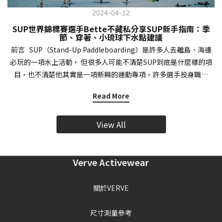
2024-04-12
SUP世界錦標賽選手Bette不藏私分享SUP新手指南：季
節、穿著、小琉球下水點建議
前言 SUP（Stand-Up Paddleboarding）是許多人去離島、海邊
必玩的一項水上活動， 但很多人可能不清楚SUP到底是什麼樣的項
目，也不清楚他其實是一項新興的運動專項，許多選手投身職業
SUP運動，披上台灣戰袍到海外參與競賽！ VERVE特地邀請2023
Read More
年年底剛參加完在泰國舉辦的ICF世界立槳錦標賽的專業選手，同時
也是小琉球SUP職業教練的Bette來跟大家介紹「什麼是SUP？」、
View All
「有沒有季節、穿著的限制？」、對於平常有在健身的VER粉們，
如果對SUP有興趣，可以透過哪些訓練加強身體機能，幫助之後能
夠更好地上手SUP？ （小琉球為SUP體驗勝地） 受訪者介紹：
Verve Activewear
小琉球SUP教練Bette ----- 1. 請Bette簡單介紹一下你的SUP相關
工作、比賽經歷 2018年開始接觸SUP，從一般玩家、助教到現在是
教練跟選手的身分。 2021年的全國立式划槳公開賽是我第一場比
關於VERVE
賽，後面陸陸續續有參加多場國內的選拔、公開賽。 2023年也有幸
參加舉辦於泰國的世界立槳錦標賽，獲得女子團體積分前3名的佳
尺寸測量參考