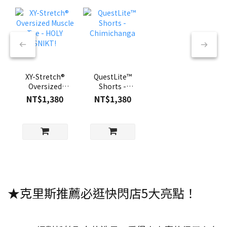
XY-Stretch®
QuestLite™
Oversized
Shorts -
Muscle Tee -
Chimichanga
NT$1,380
NT$1,380
HOLY SNIKT!
★克里斯推薦必逛快閃店5大亮點！