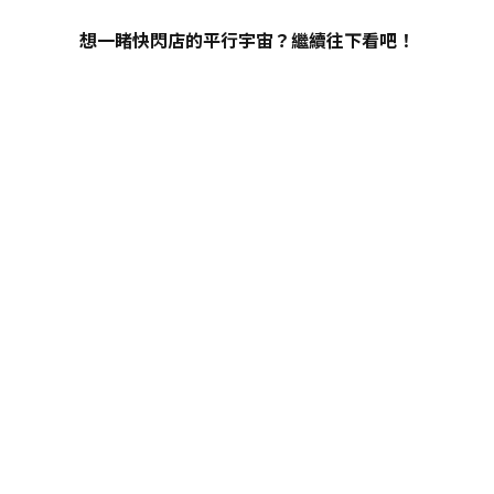
想一睹快閃店的平行宇宙？繼續往下看吧！