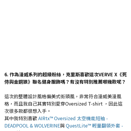
6. 作為漫威系列的超級粉絲，克里斯喜歡這次VERVE X《死
侍與金鋼狼》聯名健身服飾嗎？有沒有特別推薦哪幾款呢？
這次的整體設計風格偏美式街頭風，非常符合漫威美漫風
格，而且我自己其實特別愛穿Oversized T-shirt ，因此這
次很多款都很想入手。
其中我特別喜歡
AIRtx™ Oversized 太空機能短袖 -
DEADPOOL & WOLVERINE
與
QuestLite™ 輕量翻領外套 -