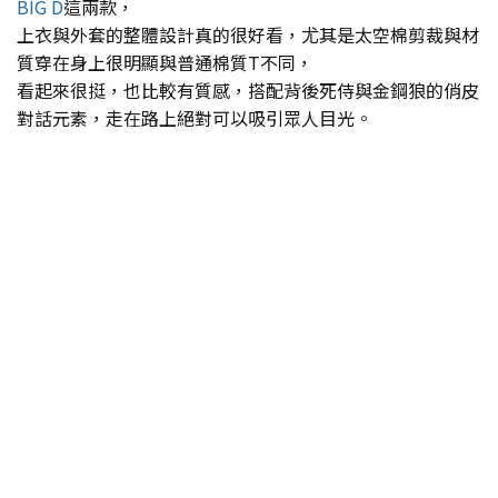
BIG D
這兩款，
上衣與外套的整體設計真的很好看，尤其是太空棉剪裁與材
質穿在身上很明顯與普通棉質T不同，
看起來很挺，也比較有質感，搭配背後死侍與金鋼狼的俏皮
對話元素，走在路上絕對可以吸引眾人目光。