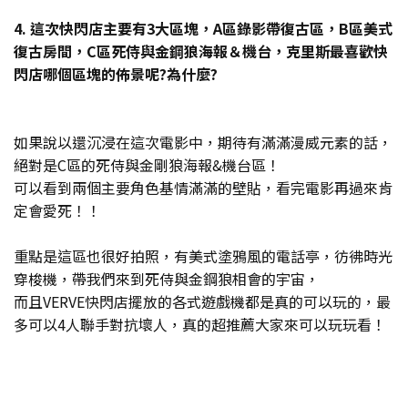
4. 這次快閃店主要有3大區塊，A區錄影帶復古區，B區美式
復古房間，C區死侍與金鋼狼海報＆機台，克里斯最喜歡快
閃店哪個區塊的佈景呢?為什麼?
如果說以還沉浸在這次電影中，期待有滿滿漫威元素的話，
絕對是C區的死侍與金剛狼海報&機台區！
可以看到兩個主要角色基情滿滿的壁貼，看完電影再過來肯
定會愛死！！
重點是這區也很好拍照，有美式塗鴉風的電話亭，彷彿時光
穿梭機，帶我們來到死侍與金鋼狼相會的宇宙，
而且VERVE快閃店擺放的各式遊戲機都是真的可以玩的，最
多可以4人聯手對抗壞人，真的超推薦大家來可以玩玩看！