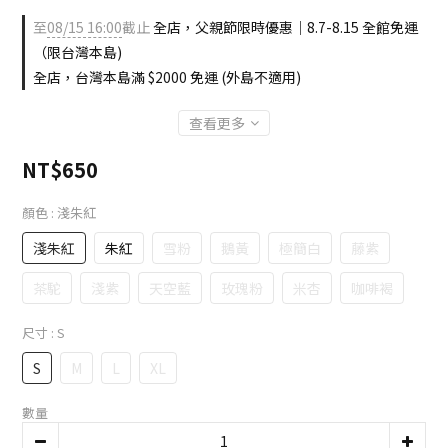
至
08/15 16:00
截止
全店，父親節限時優惠｜8.7-8.15 全館免運
（限台灣本島)
全店，台灣本島滿 $2000 免運 (外島不適用)
查看更多
NT$650
顏色
: 淺朱紅
淺朱紅
朱紅
雪粉
鵝黃
極簡白
藤紫
茶駝
淺紫
天空藍
玫瑰粉
米杏
咖啡褐
尺寸
: S
S
M
L
XL
數量