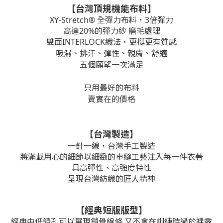
【台灣頂規機能布料】
XY-Stretch® 全彈力布料，3倍彈力
高達20%的彈力紗 磨毛處理
雙面INTERLOCK織法，更挺更有質感
吸濕、排汗、彈性、親膚、舒適
五個願望一次滿足
只用最好的布料
賣實在的價格
【台灣製造】
一針一線，
台灣手工製造
將滿載用心的細節以細緻的車縫工藝注入每一件衣著
具高彈性、高強度特性
呈現台灣紡織的匠人精神
【經典短版版型】
經典中低領孔可以展現鎖骨線條 又不會在訓練時過於裸露