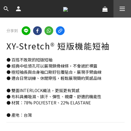
分享到
XY-Stretch® 短版機能短袖
● 百搭不敗款的短版短袖
● 經典中低領孔可以展現鎖骨線條，不會過於裸露
● 極短袖長與合身袖口剛好包覆貼合，展現手臂曲線
● 適合日常訓練、休閒穿搭，輕鬆展現簡約質感品味
● 雙面INTERLOCK織法，更挺更有質感
● 布料具備吸濕、排汗、彈性、親膚、舒適的機能性
● 材質：78% POLYESTER、22% ELASTANE
● 產地：台灣