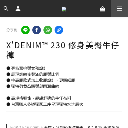
分享到
X'DENIM™ 230 修身美臀牛仔
褲
● 專為蜜桃臀女孩設計
● 展現訓練後豐滿的腰臀比例
● 中高腰款式加上收腰設計，更顯細腰
● 獨特剪裁凸顯臀部圓潤曲線
● 高規格彈性、親膚舒適的牛仔布料
● 台灣職人多道獨家工序呈現獨特水洗層次
至
08/15 16:00
截止
全店，父親節限時優惠｜8.7-8.15 全館免運