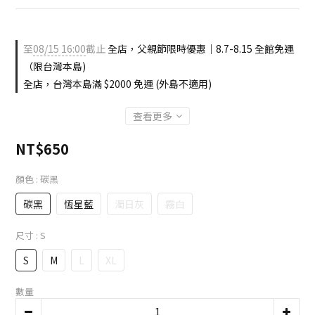
至
08/15 16:00
截止
全店，父親節限時優惠｜8.7-8.15 全館免運
（限台灣本島)
全店，台灣本島滿 $2000 免運 (外島不適用)
查看更多
NT$650
顏色
: 碳黑
碳黑
恆星藍
濁日灰
霧白
尺寸
: S
S
M
L
XL
數量