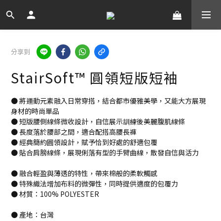
分享到
StairSoft™ 圓領短版短袖
● 將運動元素融入日常穿搭，結合都市優雅美學，又能大方展現
身材的時尚單品
● 短版腰側線條微收設計，自信展示訓練後美麗腹肌線條
● 長度落於腰部之間，適合配搭高腰長褲
● 經典簡約圓領設計，賦予恰到好處的舒適包覆
● 貼合肩膀線條，展現俐落有型的手臂曲線，散發自信與活力
● 融合輕盈與薄透的特性，帶來棉般的柔軟觸感
● 特殊織法增加布料的微彈性，同時提供適度的包覆力
● 材質：100% POLYESTER
● 產地：台灣