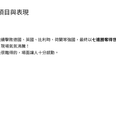
賽項目與表現
連續擊敗德國、英國、比利時、荷蘭等強國，最終以
七連勝奪得
，現場氣氛沸騰！
是很難得的，場面讓人十分感動。