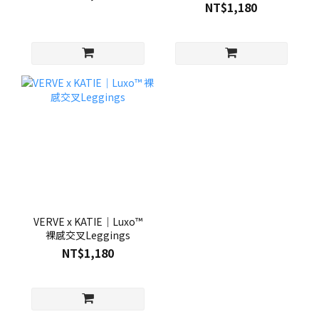
NT$1,180
VERVE x KATIE｜Luxo™
裸感交叉Leggings
NT$1,180