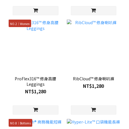
NO.2｜Women
ProFlex316™ 修身高腰
RibCloud™ 修身喇叭褲
Leggings
NT$1,280
NT$1,280
NO.8｜Bottoms