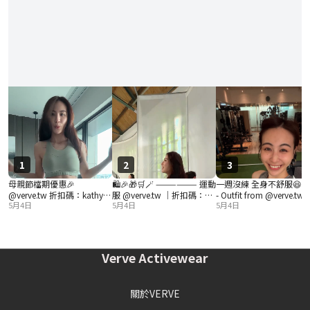
1
2
3
母親節檔期優惠🎉
🛍️🎉🎁🛒🪄 —————— 運動
一週沒練 全身不舒服😆 - -
@verve.tw 折扣碼：kathy
服 @verve.tw ｜折扣碼：
- Outfit from @verve.tw 折
5月4日
5月4日
5月4日
((男款也有優惠喔🎁🛍️🛒)) - -
kathy #verve #機能運動服
扣碼：kathy #sportswea
- #運動穿搭 #運動服
#leggings #運動服飾品牌 #
#fitnesswear #fitnessoutf
#leggings
內湖女教練
#運動穿搭 #運動服
Verve Activewear
關於VERVE