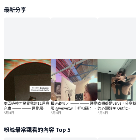
最新分享
🙊回過神才驚覺我的11月真
🛍️🎉🎁🛒🪄 —————— 運動
衣櫃都是verve，分享我
充實 —————— 運動服
服 @verve.tw ｜折扣碼：
的心頭好💗 Outfit:
5月4日
5月4日
5月4日
@verve.tw ｜折扣碼：kathy
kathy #verve #機能運動服
@verve.tw Discount code:
#verve #機能運動服 #內湖
#leggings #運動服飾品牌 #
kathy #leggings
健身教練 #內湖女教練 #女
內湖女教練
#fitnessoutfit #sportsbra
教練
粉絲最常觀看的內容 Top 5
運動服 #運動穿搭