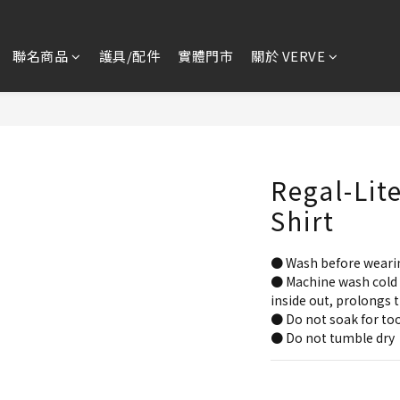
聯名商品
護具/配件
實體門市
關於 VERVE
Regal-Lit
Shirt
● Wash before weari
● Machine wash cold 
inside out, prolongs t
● Do not soak for too
● Do not tumble dry