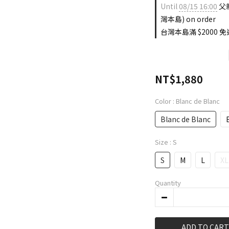
Until
08/15 16:00
父親
灣本島) on order
台灣本島滿 $2000 免運
NT$1,880
Color
: Blanc de Blanc
Blanc de Blanc
Size
: S
S
M
L
XL
Quantity
ADD TO CART