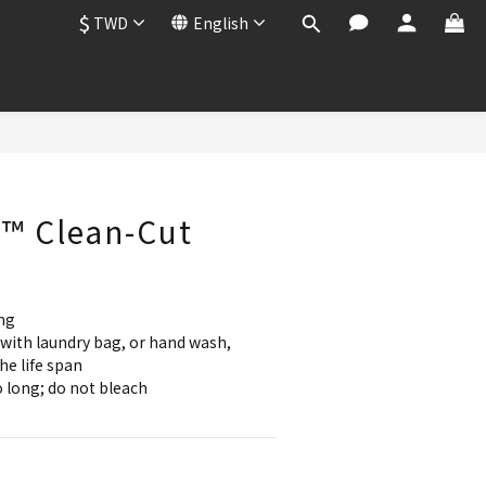
$
TWD
English
BUY NOW
e™ Clean-Cut
ng
with laundry bag, or hand wash, 
he life span
 long; do not bleach