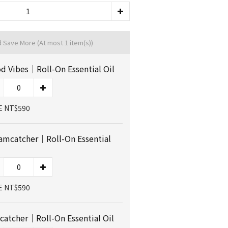
d Save More
(At most 1 item(s))
d Vibes｜Roll-On Essential Oil
E NT$590
amcatcher｜Roll-On Essential
E NT$590
catcher｜Roll-On Essential Oil