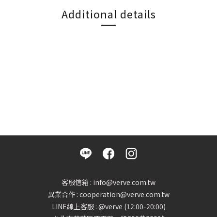
Additional details
客服信箱 : info@verve.com.tw
異業合作 : cooperation@verve.com.tw
LINE線上客服 : @verve (12:00-20:00)