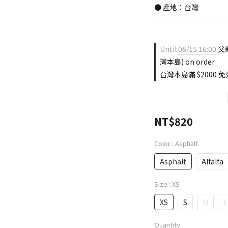
● 產地：台灣
Until
08/15 16:00
父親
灣本島) on order
台灣本島滿 $2000 免運
NT$820
Color
: Asphalt
Asphalt
Alfalfa
Size
: XS
XS
S
M
L
Quantity