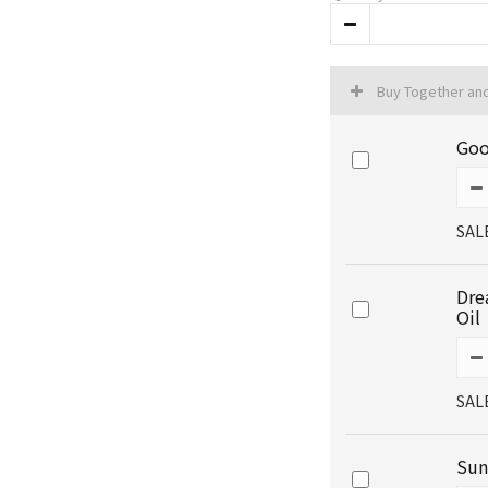
Buy Together an
Goo
SAL
Dre
Oil
SAL
Sun