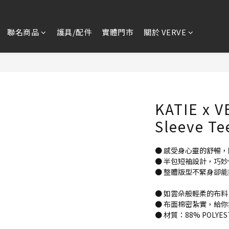
聯名商品
護具/配件
實體門市
關於 VERVE
KATIE x 
Sleeve Te
● 感受身心靈的舒暢
● 半包短袖設計，巧
● 整體版型不緊身卻
● 如雲朵般輕柔的布
● 布面棉密紮實，給
● 材質：88% POLYES