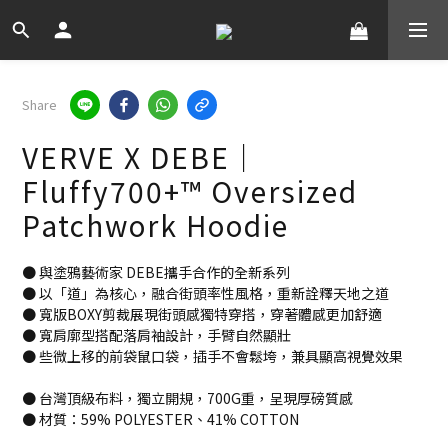
Share
VERVE X DEBE｜
Fluffy700+™ Oversized
Patchwork Hoodie
● 與塗鴉藝術家 DEBE攜手合作的全新系列
● 以「道」為核心，融合街頭率性風格，重新詮釋天地之道
● 寬版BOXY剪裁展現街頭感獨特穿搭，穿著體感更加舒適
● 寬肩廓型搭配落肩袖設計，手臂自然顯壯
● 些微上移的前袋鼠口袋，插手不會鬆垮，兼具顯高視覺效果
● 台灣頂級布料，獨立開規，700G重，呈現厚磅質感
● 材質：59% POLYESTER、41% COTTON