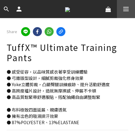
Share
TuffX™ Ultimate Training
Pants
● 感受從容，以品味質感衣著享受訓練體驗
● 弓錐版型設計，細膩剪裁強化修身效果
● Yoke立體剪裁，凸顯臀腿訓練痕跡、提升活動舒適度
● 高跨度檔片設計，造就無摩擦感、伸展不卡頓
● 高品質鬆緊帶舒適服貼，搭配抽繩自由調整鬆緊
● 布料極致四面延展、親膚透氣
● 擁有出色的吸濕排汗效果
● 87%POLYESTER、13%ELASTANE