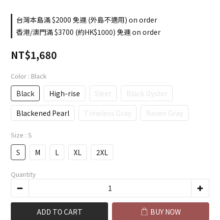
台灣本島滿 $2000 免運 (外島不適用) on order
香港/澳門滿 $3700 (約HK$1000) 免運 on order
NT$1,680
Color
: Black
Black
High-rise
Sleet
Black Oyster
Blackened Pearl
Timeless Gray
Raven Gray
Size
: S
S
M
L
XL
2XL
Quantity
ADD TO CART
BUY NOW