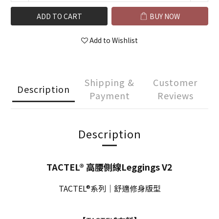
ADD TO CART
BUY NOW
Add to Wishlist
Shipping &
Customer
Description
Payment
Reviews
Description
TACTEL® 高腰側線Leggings V2
TACTEL®系列｜舒適修身版型