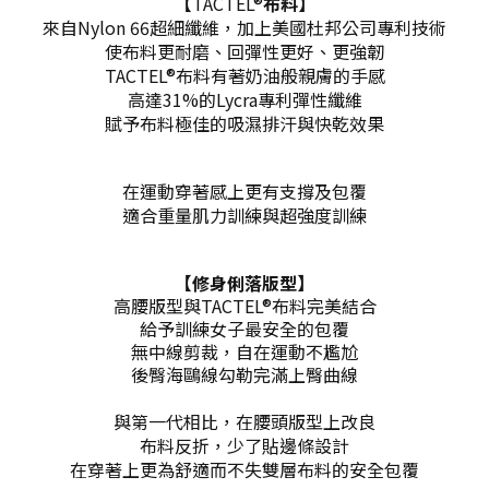
【
TACTEL®
布料】
來自
Nylon 66超細纖維，加上美國杜邦公司專利技術
使布料更耐磨、回彈性更好、更強韌
TACTEL®布料有著奶油般親膚的手感
高達31%的Lycra專利彈性纖維
賦予布料極佳的吸濕排汗與快乾效果
在運動穿著感上更有支撐及包覆
適合重量肌力訓練與超強度訓練
【修身俐落版型】
高腰版型與TACTEL®布料完美結合
給予訓練女子最安全的包覆
無中線剪裁，自在運動不尷尬
後臀海鷗線勾勒完滿上臀曲線
與第一代相比，在腰頭版型上改良
布料反折，少了貼邊條設計
在穿著上更為舒適而不失雙層布料的安全包覆