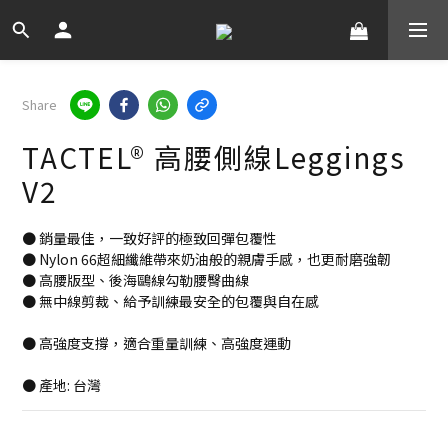
Share
TACTEL® 高腰側線Leggings
V2
● 銷量最佳，一致好評的極致回彈包覆性
● Nylon 66超細纖維帶來奶油般的親膚手感，也更耐磨強韌
● 高腰版型、後海鷗線勾勒腰臀曲線
● 無中線剪裁、給予訓練最安全的包覆與自在感
● 高強度支撐，適合重量訓練、高強度運動
● 產地: 台灣