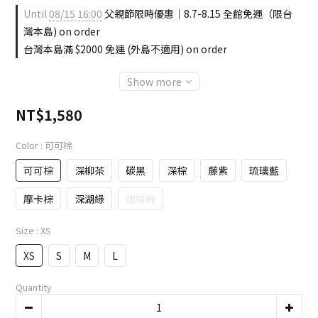
Until
08/15 16:00
父親節限時優惠｜8.7-8.15 全館免運（限台
灣本島) on order
台灣本島滿 $2000 免運 (外島不適用) on order
Show more
NT$1,580
Color
: 可可棕
可可棕
深柳茶
碳黑
深棕
藤紫
琉璃藍
摩卡棕
深湖綠
咖啡棕
Size
: XS
XS
S
M
L
Quantity