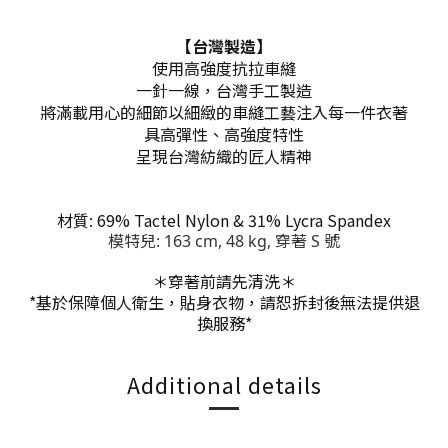
【台灣製造】
使用高強度抗拉車縫
一針一線，台灣手工製造
將滿載用心的細節以細緻的車縫工藝注入每一件衣著
具高彈性、高強度特性
呈現台灣紡織的匠人精神
材質: 69% Tactel Nylon & 31% Lycra Spandex
模特兒: 163 cm, 48 kg, 穿著 S 號
＊穿著前請先清洗＊
*基於保障個人衛生，貼身衣物，請恕拆封後無法提供退
換服務
*
Additional details