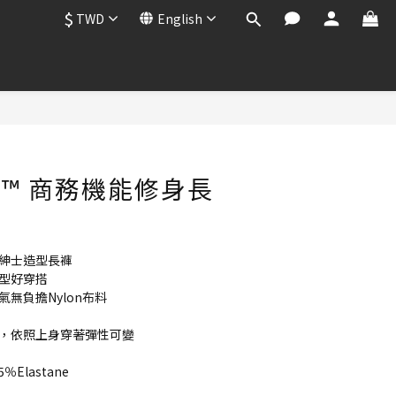
$
TWD
English
BUY NOW
ite™ 商務機能修身長
的紳士造型長褲
腿型好穿搭
氣無負擔Nylon布料
搭，依照上身穿著彈性可變
15％Elastane