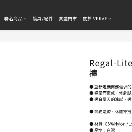
聯名商品
護具/配件
實體門市
關於 VERVE
Regal-L
褲
● 重新定義商務需求
● 輕量而挺感，修飾
● 適合夏天的涼感、透
● 商務造型、休閒穿
● 材質 : 85%Nylon / 
● 產地：台灣